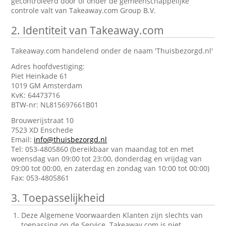
gecontroleerd door of onder de gemeenschappelijke
controle valt van Takeaway.com Group B.V.
2.
Identiteit van Takeaway.com
Takeaway.com handelend onder de naam 'Thuisbezorgd.nl'
Adres hoofdvestiging:
Piet Heinkade 61
1019 GM Amsterdam
KvK: 64473716
BTW-nr: NL815697661B01
Brouwerijstraat 10
7523 XD Enschede
Email:
info@thuisbezorgd.nl
Tel: 053-4805860 (bereikbaar van maandag tot en met
woensdag van 09:00 tot 23:00, donderdag en vrijdag van
09:00 tot 00:00, en zaterdag en zondag van 10:00 tot 00:00)
Fax: 053-4805861
3.
Toepasselijkheid
Deze Algemene Voorwaarden Klanten zijn slechts van
toepassing op de Service. Takeaway.com is niet