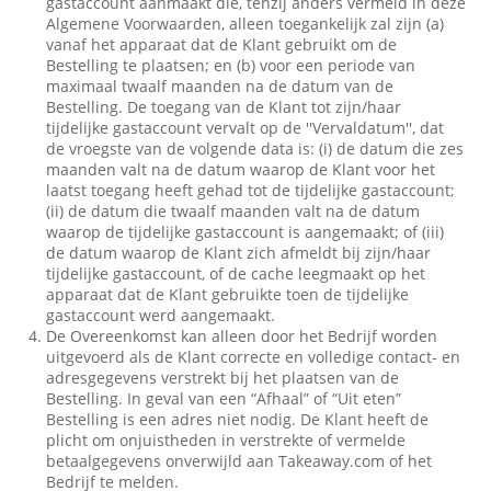
gastaccount aanmaakt die, tenzij anders vermeld in deze
Algemene Voorwaarden, alleen toegankelijk zal zijn (a)
vanaf het apparaat dat de Klant gebruikt om de
Bestelling te plaatsen; en (b) voor een periode van
maximaal twaalf maanden na de datum van de
Bestelling. De toegang van de Klant tot zijn/haar
tijdelijke gastaccount vervalt op de ''Vervaldatum'', dat
de vroegste van de volgende data is: (i) de datum die zes
maanden valt na de datum waarop de Klant voor het
laatst toegang heeft gehad tot de tijdelijke gastaccount;
(ii) de datum die twaalf maanden valt na de datum
waarop de tijdelijke gastaccount is aangemaakt; of (iii)
de datum waarop de Klant zich afmeldt bij zijn/haar
tijdelijke gastaccount, of de cache leegmaakt op het
apparaat dat de Klant gebruikte toen de tijdelijke
gastaccount werd aangemaakt.
De Overeenkomst kan alleen door het Bedrijf worden
uitgevoerd als de Klant correcte en volledige contact- en
adresgegevens verstrekt bij het plaatsen van de
Bestelling. In geval van een “Afhaal” of “Uit eten”
Bestelling is een adres niet nodig. De Klant heeft de
plicht om onjuistheden in verstrekte of vermelde
betaalgegevens onverwijld aan Takeaway.com of het
Bedrijf te melden.